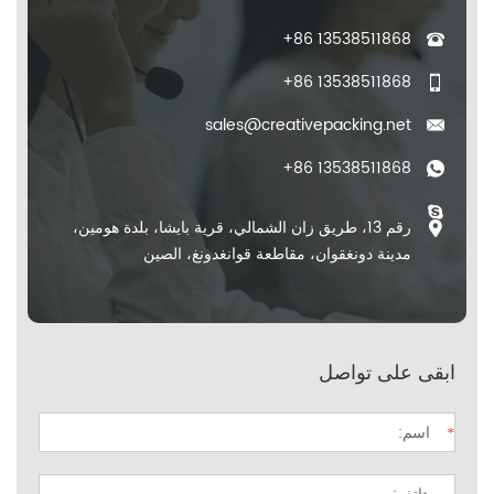
+86 13538511868
+86 13538511868
sales@creativepacking.net
+86 13538511868
رقم 13، طريق زان الشمالي، قرية بايشا، بلدة هومين،
مدينة دونغقوان، مقاطعة قوانغدونغ، الصين
ابقى على تواصل