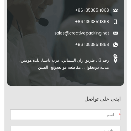
+86 13538511868
+86 13538511868
sales@creativepacking.net
+86 13538511868
رقم 13، طريق زان الشمالي، قرية بايشا، بلدة هومين،
مدينة دونغقوان، مقاطعة قوانغدونغ، الصين
ابقى على تواصل