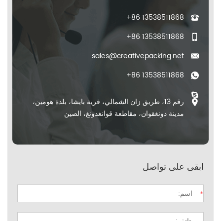
+86 13538511868
+86 13538511868
sales@creativepacking.net
+86 13538511868
رقم 13، طريق زان الشمالي، قرية بايشا، بلدة هومين،
مدينة دونغقوان، مقاطعة قوانغدونغ، الصين
ابقى على تواصل