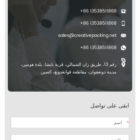
+86 13538511868
+86 13538511868
sales@creativepacking.net
+86 13538511868
رقم 13، طريق زان الشمالي، قرية بايشا، بلدة هومين،
مدينة دونغقوان، مقاطعة قوانغدونغ، الصين
ابقى على تواصل