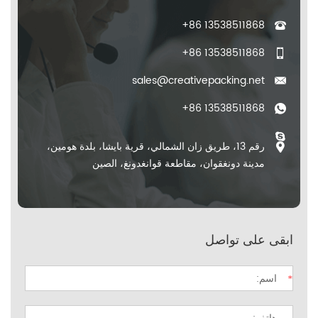
+86 13538511868
+86 13538511868
sales@creativepacking.net
+86 13538511868
رقم 13، طريق زان الشمالي، قرية بايشا، بلدة هومين،
مدينة دونغقوان، مقاطعة قوانغدونغ، الصين
ابقى على تواصل