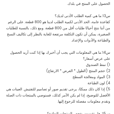
الحصول على المنتج في بلدك.
س13:ما هي كمية الطلب الأدنى لديك؟
كقاعدة عامة، الحد الأدنى لكمية الطلب لدينا هو 800 قطعة. على الرغم
من أننا ننتج أحيانًا طلبات أقل من 800 قطعة. ومع ذلك، بالنسبة للطلبات
الصغيرة، يمكن أن تكون التكلفة مرتفعة للغاية بالنظر إلى تكاليف النسخ
والطباعة والأدوات والإعداد.
س14:ما هي المعلومات التي يجب أن أخبرك بها إذا كنت أريد الحصول
على عرض أسعار؟
1) نمط الصندوق
2) حجم المنتج (الطول * العرض * الارتفاع)
3) المواد ومعالجة السطح
4) لون الطباعة
5) إذا كان ذلك ممكنًا، يرجى تقديم صور أو تصاميم للتفتيش. العينات هي
الأفضل للتوضيح، إذا لم يكن الأمر كذلك، فسنوصي بالمنتجات ذات الصلة
ونقدم معلومات مفصلة للرجوع إليها.
س15: هل تقومون بفحص المنتجات النهائية؟