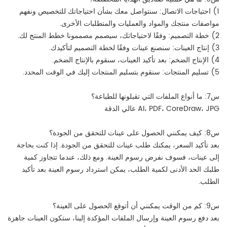
1) احتياجات الاتصال: سنتواصل معك بشأن احتياجاتك للتخصيص ونفهم
مواصفات منتجك والمواد والعمليات والمتطلبات الأخرى.
2) خطة التصميم: وفقًا لاحتياجاتك، سيصمم مصممونا خطط المنتج لك.
3) إنتاج العينات: سنصنع عينات وفقًا لخطة التصميم لتأكيدك.
4) الإنتاج الضخم: بعد تأكيد العينات، سنقوم بالإنتاج الضخم.
5) تسليم المنتجات: سنقوم بتسليم المنتجات إليك في الوقت المحدد.
س7: ما أنواع الملفات التي تقبلونها للطباعة؟
AI، PDF، CoreDraw، JPG عالي الدقة
س8: كيف يمكنني الحصول على عينات للتحقق من الجودة؟
بعد تأكيد السعر، يمكنك طلب عينات للتحقق من الجودة. إذا كنت بحاجة
إلى عينات، فسوف نفرض رسوم العينة. ومع ذلك، عندما تتجاوز كمية
طلبك الحد الأدنى لكمية الطلب، يمكن استرداد رسوم العينة بعد تأكيد
الطلب.
س9: كم من الوقت يمكنني أن أتوقع الحصول على العينة؟
بعد دفع رسوم العينة وإرسال الملفات المؤكدة إلينا، ستكون العينات جاهزة