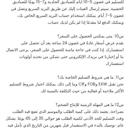
للتسليم في غضون 5-10 أيام للصناديق الجلدية و7-15 يومًا للصناديق
الخشبية. سيتم إرسال العينات إليك عن طريق البريد السريع وتصل في
غضون 5-7 أيام. يمكنك استخدام حساب البريد السريع الخاص بك،
ويمكنك الدفع لنا مقدمًا إذا لم يكن لديك حساب.
س10: متى يمكنني الحصول على السعر؟
نقدم عرض أسعار عادةً في غضون 24 ساعة بعد أن نحصل على
استفسارك. إذا كنت في حاجة ماسة للحصول على السعر، يرجى الاتصال
بنا أو إخبارنا في بريدك الإلكتروني حتى نتمكن من تحديد أولويات
استفسارك.
س11: ما هي شروط التسليم الخاصة بك؟
نحن نقبل EXW وFOB وCIF وما إلى ذلك. يمكنك اختيار شروط التسليم
الأكثر ملاءمة أو فعالية من حيث التكلفة بالنسبة لك.
س12:ما هي المهلة الزمنية للإنتاج الضخم؟
بصراحة، يعتمد ذلك على كمية الطلب والموسم الذي تضع فيه الطلب.
وقت التسليم للحد الأدنى لكمية الطلب هو حوالي 35 إلى 45 يومًا. بشكل
عام، نوصيك بالبدء في الاستفسار قبل شهرين من التاريخ الذي تأمل فيه