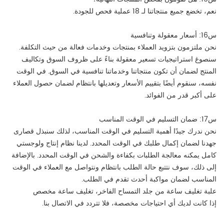
نعم، تخضع جميع منتجاتنا لـ 18 عملية فحص للجودة.
س16: أسعار معقولة وتنافسية
نحن ملتزمون بتزويد العملاء بمنتجات وخدمات فعالة من حيث التكلفة.
سنصوغ استراتيجيات تسعير معقولة بناءً على ظروف السوق وتكاليف
المنتج لضمان أن تكون منتجاتنا وخدماتنا تنافسية في السوق. في الوقت
نفسه، سنقوم أيضًا بتقييم الأسعار وتعديلها بانتظام لضمان حصول العملاء
على أكبر قدر من الفوائد.
س17: ضمان التسليم في الوقت المناسب
نحن ندرك جيدًا أهمية التسليم في الوقت المناسب، لذلك سنبذل قصارى
جهدنا لضمان إكمال طلبك في الوقت المحدد. لدينا نظام إنتاج ولوجستي
كامل يمكنه معالجة الطلبات بكفاءة والشحن في الوقت المحدد. بالإضافة
إلى ذلك، سوف نتتبع حالة الطلب بانتظام ونتواصل مع العملاء في الوقت
المناسب لضمان مواكبة أحدث تقدم في الطلب.
علبة تغليف ساعة من جلد التمساح الفاخر، تغليف ساعة مخصص
إذا كانت لديك أي احتياجات مخصصة، فلا تتردد في الاتصال بنا.